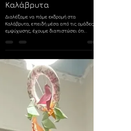
kyclosorg
2 Φεβ
διαβάστηκε 1 λεπτά
Πολιτισμική Ένταξη
Εκδρομή στα
Καλάβρυτα
Διαλέξαμε να πάμε εκδρομή στα
Καλάβρυτα, επειδή μέσα από τις ομάδες
εμψύχωσης, έχουμε διαπιστώσει ότι
πολλοί πρόσφυγες θεωρούν πως οι
Έλληνες ήταν πάντα «Ευρωπαίοι», με τις
«ευκολίες» που συνεπάγεται η Ευρωπαϊκή
Ένωση... Έτσι, αποφασίσαμε να πάμε στα
Καλάβρυτα. Οι υπεύθυνοι του Μουσείου
μάς ξενάγησαν και τους ευχαριστούμε
θερμά, ιδιαίτερα τον κ. Δήμο. Οι μαθητές
μας συγκινήθηκαν – το ίδιο και εκείνος.