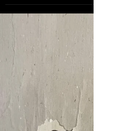
φορέα που εδώ και δεκαετίες στηρίζει
ανθρώπους με μυοπάθειες και άλλες
αναπηρίες, καθώς και τις οικογένειές τους,
δημιουργώντας μια πραγματική κοινότητα
φροντίδας, αξιοπρέπειας και συμμετοχής.
Όπως οι πρόσφυγες δεν είναι μόνο
«πρόσφυγες», έτσι και οι άνθρωποι με
αναπηρία δεν είναι μόνο η αναπηρία
τους.Είναι άνθρωποι με προσωπικότητα,
χιούμορ, δύναμη, ταλέντα, ιστορίες κα