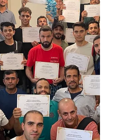
παιδιά του ΚΥΚΛΟΥ, με την καθοδήγηση
μίας εθελόντριας του προγράμματος CAS
(Creativity, Activity, Service) του
International Baccalaureate Diploma
Programme . Μέσα από τη δράση αυτή, η
εκπαίδευση συνάντησε τη
δημιουργικότητα, τη χαρά και την
κοινότητα — και τα παιδιά μας έστειλαν το
πιο όμορφο μήνυμα των Χριστουγέννων:
όταν μοιραζόμαστε, όλοι λάμπουμε λίγο
περισσ