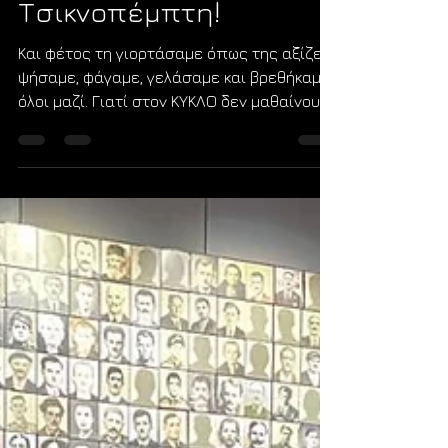
kyclosorg
12 Φεβ
διαβάστηκε 1 λεπτά
Νέα
Τσικνοπέμπτη!
Και φέτος τη γιορτάσαμε όπως της αξίζει:
ψήσαμε, φάγαμε, γελάσαμε και βρεθήκαμε
όλοι μαζί. Γιατί στον ΚΥΚΛΟ δεν μαθαίνουμε
μόνο ελληνικά. Μαθαίνουμε έθιμα,
μοιραζόμαστε στιγμές και χτίζουμε
κοινότητα. Χρόνια πολλά σε όλους!