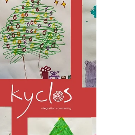
μεγαλώνει Γίνεται πιο πολύχρωμη, πιο
ζωντανή και πιο δυνατή — γιατί χτίζεται
από ανθρώπους που μοιράζονται,
νοιάζονται ο ένας για τον άλλον. Στον
ΚΥΚΛΟ, οι γιορτές είναι μια ακόμη ευκαιρία
να θυμόμαστε πόσο σημαντικό είναι το
«μαζί»!