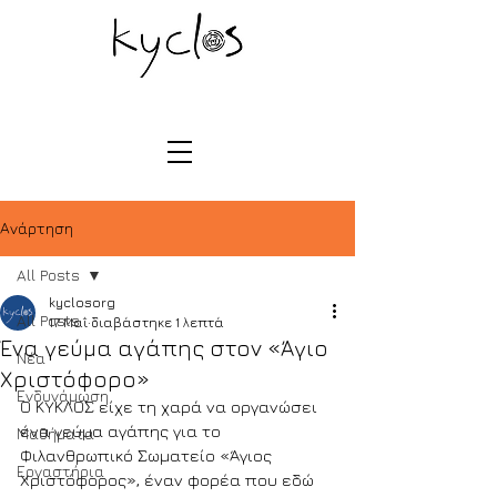
Ανάρτηση
All Posts
kyclosorg
All Posts
17 Μαΐ
διαβάστηκε 1 λεπτά
Ένα γεύμα αγάπης στον «Άγιο
Νέα
Χριστόφορο»
Ενδυνάμωση
Ο ΚΥΚΛΟΣ είχε τη χαρά να οργανώσει 
ένα γεύμα αγάπης για το 
Μαθήματα
Φιλανθρωπικό Σωματείο «Άγιος 
Εργαστήρια
Χριστόφορος», έναν φορέα που εδώ 