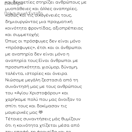
και δεκαετίες στηρίζει ανθρώπους με 
Εισόδημα
μυοπάθειες και άλλες αναπηρίες, 
Πολιτισμική Ένταξη
καθώς και τις οικογένειές τους, 
δημιουργώντας μια πραγματική 
κοινότητα φροντίδας, αξιοπρέπειας 
και συμμετοχής.
Όπως οι πρόσφυγες δεν είναι μόνο 
«πρόσφυγες», έτσι και οι άνθρωποι 
με αναπηρία δεν είναι μόνο η 
αναπηρία τους.Είναι άνθρωποι με 
προσωπικότητα, χιούμορ, δύναμη, 
ταλέντα, ιστορίες και όνειρα.
Νιώσαμε μεγάλη ζεστασιά από τη 
συνάντησή μας με τους ανθρώπους 
του «Αγίου Χριστοφόρου» και 
χαρήκαμε πολύ που μας άνοιξαν το 
σπίτι τους και δοκίμασαν τις 
μαγειρικές μας 🫶
Τέτοιες συναντήσεις μάς θυμίζουν 
ότι η κοινότητα χτίζεται μέσα από 
την επαφή, τη φροντίδα και το 