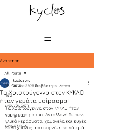
Ανάρτηση
All Posts
kyclosorg
All Posts
30 Δεκ 2025
διαβάστηκε 1 λεπτά
Τα Χριστούγεννα στον ΚΥΚΛΟ
Νέα
ήταν γεμάτα μοίρασμα!
Ενδυνάμωση
Τα Χριστούγεννα στον ΚΥΚΛΟ ήταν 
γεμάτα μοίρασμα  Ανταλλαγή δώρων, 
Μαθήματα
γλυκά κεράσματα, χαμόγελα και ευχές.
Εργαστήρια
Κάθε χρόνος που περνά, η κοινότητά 