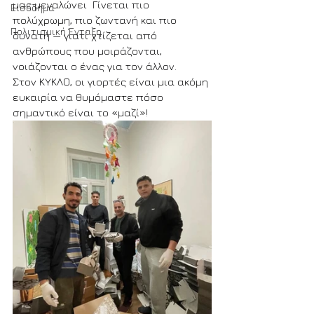
μας μεγαλώνει  Γίνεται πιο 
Εισόδημα
πολύχρωμη, πιο ζωντανή και πιο 
Πολιτισμική Ένταξη
δυνατή — γιατί χτίζεται από 
ανθρώπους που μοιράζονται, 
νοιάζονται ο ένας για τον άλλον.
Στον ΚΥΚΛΟ, οι γιορτές είναι μια ακόμη 
ευκαιρία να θυμόμαστε πόσο 
σημαντικό είναι το «μαζί»!