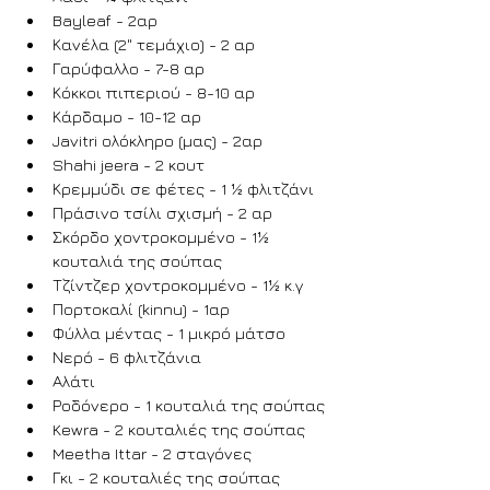
Bayleaf - 2αρ
Κανέλα (2" τεμάχιο) - 2 αρ
Γαρύφαλλο - 7-8 αρ
Κόκκοι πιπεριού - 8-10 αρ
Κάρδαμο - 10-12 αρ
Javitri ολόκληρο (μας) - 2αρ
Shahi jeera - 2 κουτ
Κρεμμύδι σε φέτες - 1 ½ φλιτζάνι
Πράσινο τσίλι σχισμή - 2 αρ
Σκόρδο χοντροκομμένο - 1½ 
κουταλιά της σούπας
Τζίντζερ χοντροκομμένο - 1½ κ.γ
Πορτοκαλί (kinnu) - 1αρ
Φύλλα μέντας - 1 μικρό μάτσο
Νερό - 6 φλιτζάνια
Αλάτι
Ροδόνερο - 1 κουταλιά της σούπας
Kewra - 2 κουταλιές της σούπας
Meetha Ittar - 2 σταγόνες
Γκι - 2 κουταλιές της σούπας