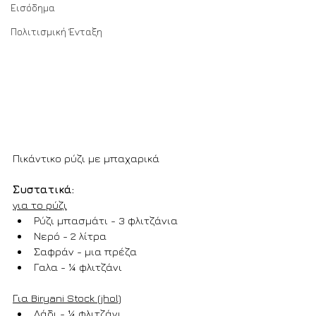
Εισόδημα
Πολιτισμική Ένταξη
Πικάντικο ρύζι με μπαχαρικά
Συστατικά:
για το ρύζι
Ρύζι μπασμάτι - 3 φλιτζάνια
Νερό - 2 λίτρα
Σαφράν - μια πρέζα
Γαλα - ¼ φλιτζάνι
Για Biryani Stock (jhol)
Λάδι - ¼ φλιτζάνι