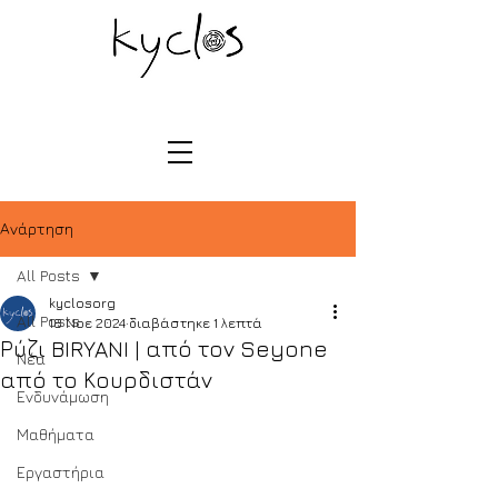
Ανάρτηση
All Posts
kyclosorg
All Posts
18 Νοε 2024
διαβάστηκε 1 λεπτά
Ρύζι BIRYANI | από τον Seyone
Νέα
από το Κουρδιστάν
Ενδυνάμωση
Μαθήματα
Εργαστήρια