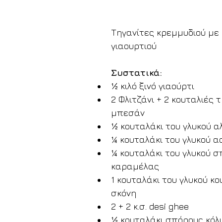
Τηγανίτες κρεμμυδιού με
γιαουρτιού
Συστατικά:
½ κιλό ξινό γιαούρτι
2 Φλιτζάνι + 2 κουταλιές 
μπεσάν
½ κουταλάκι του γλυκού α
¼ κουταλάκι του γλυκού 
¼ κουταλάκι του γλυκού σ
καραμέλας
1 κουταλάκι του γλυκού κ
σκόνη
2 + 2 κ.σ. desi ghee
½ κουταλάκι σπόρους κόλ