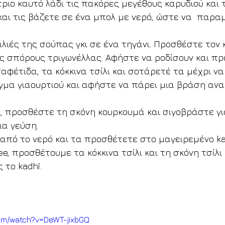
ιο καυτό λάδι τις πακόρες μεγέθους καρυδιού και τ
και τις βάζετε σε ένα μπολ με νερό, ώστε να  παραμ
λιές της σούπας γκι σε ένα τηγάνι. Προσθέστε τον κ
ς σπόρους τριγωνέλλας. Αφήστε να ροδίσουν και πρ
αφέτιδα, τα κόκκινα τσίλι και σοτάρετέ τα μέχρι να
γμα γιαουρτιού και αφήστε να πάρει μια βράση αν
, προσθέστε τη σκόνη κουρκουμά και σιγοβράστε για
ια γεύση.
από το νερό και τα προσθέτετε στο μαγειρεμένο ka
e, προσθέτουμε τα κόκκινα τσίλι και τη σκόνη τσίλι 
το kadhi.
com/watch?v=DeWT-jixbGQ