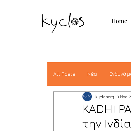
ΚΥΚΛΟ
Home
Σ
All Posts
Νέα
Ενδυνά
kyclosorg
18 Νοε 
KADHI PA
την Ινδί