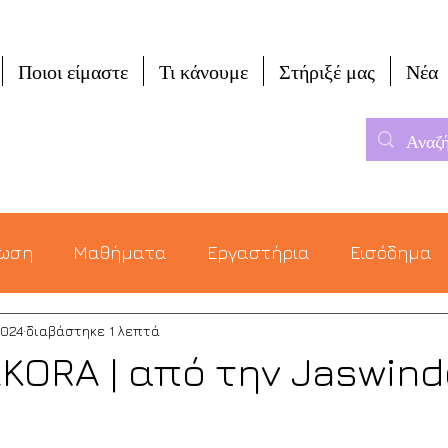
Ποιοι είμαστε
Τι κάνουμε
Στήριξέ μας
Νέα
μωση
Μαθήματα
Εργαστήρια
Εισόδημα
2024
διαβάστηκε 1 λεπτά
KORA | από την Jaswin
α