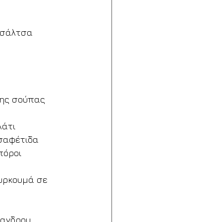
 σάλτσα 
της σούπας 
λάτι
ασαφέτιδα
πόροι 
ουρκουμά σε 
ιανδρου