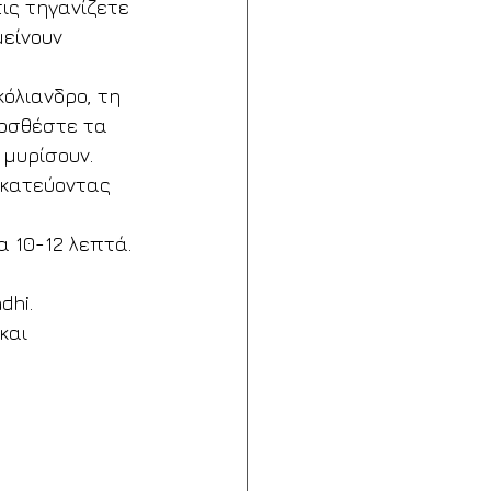
ις τηγανίζετε 
είνουν 
όλιανδρο, τη 
οσθέστε τα 
 μυρίσουν.
ακατεύοντας 
 10-12 λεπτά.
dhi.
και 