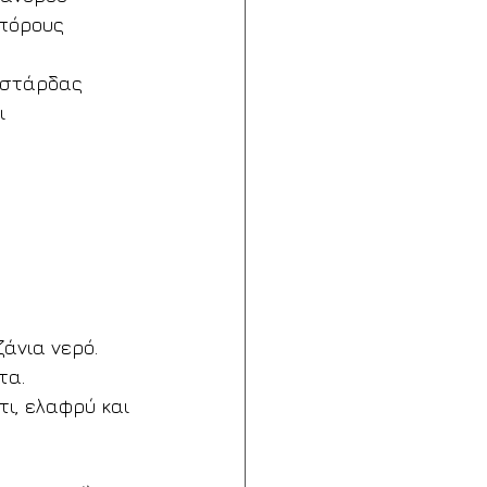
πόρους 
υστάρδας
ι
άνια νερό.
τα. 
ι, ελαφρύ και 