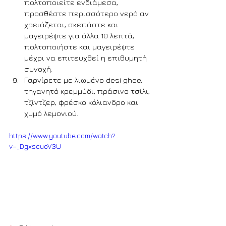
πολτοποιείτε ενδιάμεσα, 
προσθέστε περισσότερο νερό αν 
χρειάζεται, σκεπάστε και 
μαγειρέψτε για άλλα 10 λεπτά, 
πολτοποιήστε και μαγειρέψτε 
μέχρι να επιτευχθεί η επιθυμητή 
συνοχή.
Γαρνίρετε με λιωμένο desi ghee, 
τηγανητό κρεμμύδι, πράσινο τσίλι, 
τζίντζερ, φρέσκο ​​κόλιανδρο και 
χυμό λεμονιού.
https://www.youtube.com/watch?
v=_DgxscuoV3U