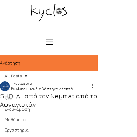
Ανάρτηση
All Posts
kyclosorg
All Posts
18 Νοε 2024
διαβάστηκε 2 λεπτά
SHOLA | από τον Neymat από το
Νέα
Αφγανιστάν
Ενδυνάμωση
Μαθήματα
Εργαστήρια