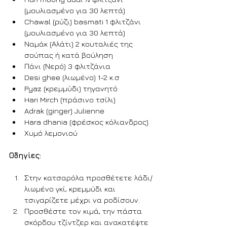
(μουλιασμένο για 30 λεπτά)
Chawal (ρύζι) basmati 1 φλιτζάνι 
(μουλιασμένο για 30 λεπτά)
Ναμάκ (Αλάτι) 2 κουταλιές της 
σούπας ή κατά βούληση
Πάνι (Νερό) 3 φλιτζάνια
Desi ghee (λιωμένο) 1-2 κ.σ
Pyaz (κρεμμύδι) τηγανητό
Hari Mirch (πράσινο τσίλι)
Adrak (ginger) Julienne
Hara dhania (φρέσκος κόλιανδρος)
Χυμό λεμονιού
Οδηγίες:
Στην κατσαρόλα προσθέτετε λάδι/
λιωμένο γκί, κρεμμύδι και 
τσιγαρίζετε μέχρι να ροδίσουν.
Προσθέστε τον κιμά, την πάστα 
σκόρδου τζίντζερ και ανακατέψτε 