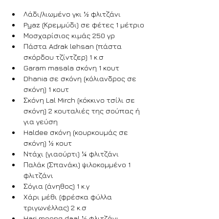
Λάδι/λιωμένο γκι ½ φλιτζάνι
Pyaz (Κρεμμύδι) σε φέτες 1 μέτριο
Μοσχαρίσιος κιμάς 250 γρ
Πάστα Adrak lehsan (πάστα 
σκόρδου τζίντζερ) 1 κ.σ
Garam masala σκόνη 1 κουτ
Dhania σε σκόνη (κόλιανδρος σε 
σκόνη) 1 κουτ
Σκόνη Lal Mirch (κόκκινο τσίλι σε 
σκόνη) 2 κουταλιές της σούπας ή 
για γεύση
Haldee σκόνη (κουρκουμάς σε 
σκόνη) ½ κουτ
Ντάχι (γιαούρτι) ¼ φλιτζάνι
Παλάκ (Σπανάκι) ψιλοκομμένο 1 
φλιτζάνι
Σόγια (άνηθος) 1 κ.γ
Χάρι μέθι (φρέσκα φύλλα 
τριγωνέλλας) 2 κ.σ
Hari moong daal ½ φλιτζάνι 