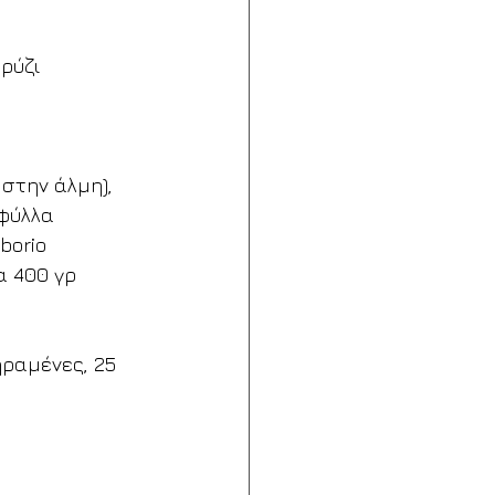
ρύζι
στην άλμη), 
 φύλλα
rborio
α 400 γρ
ραμένες, 25 