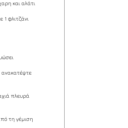
χαρη και αλάτι
 1 φλιτζάνι 
ρυώσει
, ανακατέψτε 
αχιά πλευρά 
από τη γέμιση 