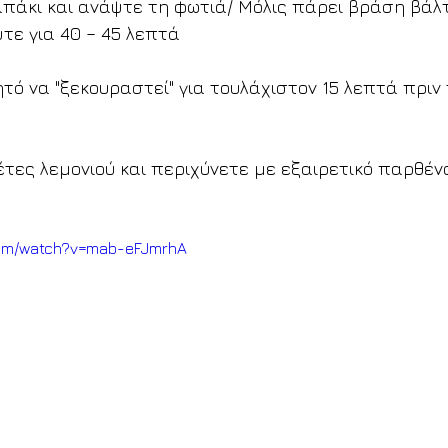
καπάκι και ανάψτε τη φωτιά/ Μόλις πάρει βράση βάλ
τε για 40 – 45 λεπτά
τό να "ξεκουραστεί" για τουλάχιστον 15 λεπτά πριν
έτες λεμονιού και περιχύνετε με εξαιρετικό παρθέν
com/watch?v=mab-eFJmrhA