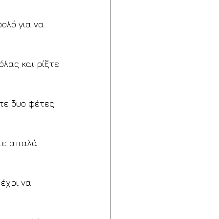
ολό για να 
λας και ρίξτε 
τε δυο φέτες 
τε απαλά 
έχρι να 