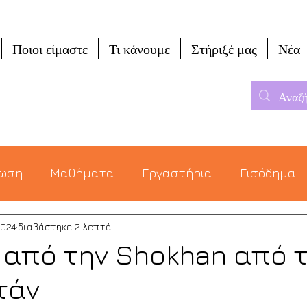
Ποιοι είμαστε
Τι κάνουμε
Στήριξέ μας
Νέα
μωση
Μαθήματα
Εργαστήρια
Εισόδημα
2024
διαβάστηκε 2 λεπτά
 από την Shokhan από 
τάν