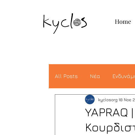
ΚΥΚΛΟ
Home
Σ
All Posts
Νέα
Ενδυνά
kyclosorg
18 Νοε 
YAPRAQ |
Κουρδισ