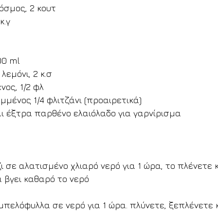
όσμος, 2 κουτ
κ.γ
00 ml
λεμόνι, 2 κ.σ
νος, 1/2 φλ
ομμένος 1/4 φλιτζάνι (προαιρετικά)
αι έξτρα παρθένο ελαιόλαδο για γαρνίρισμα
ι σε αλατισμένο χλιαρό νερό για 1 ώρα, το πλένετε κ
 βγει καθαρό το νερό
μπελόφυλλα σε νερό για 1 ώρα. πλύνετε, ξεπλένετε κ