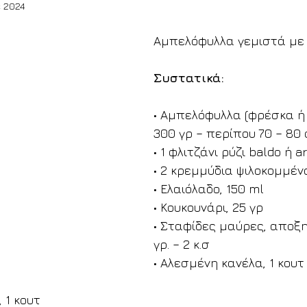
 2024
Αμπελόφυλλα γεμιστά με 
Συστατικά:
• Αμπελόφυλλα (φρέσκα ή 
300 γρ – περίπου 70 – 80
• 1 φλιτζάνι ρύζι baldo ή a
• 2 κρεμμύδια ψιλοκομμέν
• Ελαιόλαδο, 150 ml
• Κουκουνάρι, 25 γρ
• Σταφίδες μαύρες, αποξη
γρ. – 2 κ.σ
• Αλεσμένη κανέλα, 1 κουτ
 1 κουτ