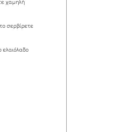
τε χαμηλή 
 το σερβίρετε 
ο ελαιόλαδο 