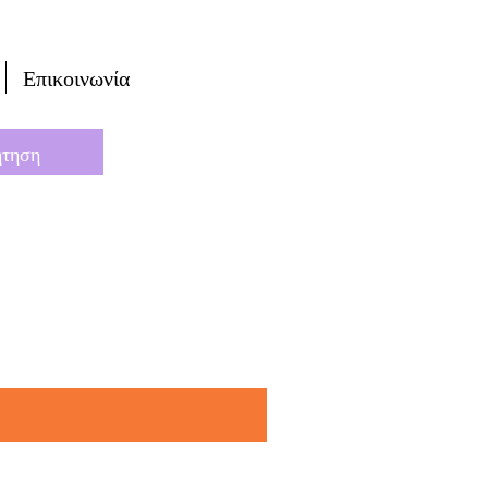
Επικοινωνία